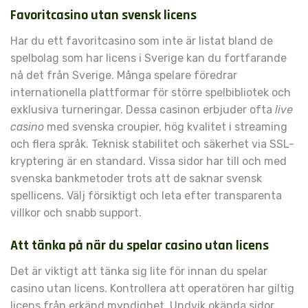
Favoritcasino utan svensk licens
Har du ett favoritcasino som inte är listat bland de
spelbolag som har licens i Sverige kan du fortfarande
nå det från Sverige. Många spelare föredrar
internationella plattformar för större spelbibliotek och
exklusiva turneringar. Dessa casinon erbjuder ofta
live
casino
med svenska croupier, hög kvalitet i streaming
och flera språk. Teknisk stabilitet och säkerhet via SSL-
kryptering är en standard. Vissa sidor har till och med
svenska bankmetoder trots att de saknar svensk
spellicens. Välj försiktigt och leta efter transparenta
villkor och snabb support.
Att tänka på när du spelar casino utan licens
Det är viktigt att tänka sig lite för innan du spelar
casino utan licens. Kontrollera att operatören har giltig
licens från erkänd myndighet. Undvik okända sidor