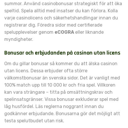
summor. Använd casinobonusar strategiskt för att öka
speltid. Spela alltid med insatser du kan förlora. Kolla
varje casinolicens och säkerhetshandlingar innan du
registrerar dig. Föredra sidor med certifierade
spelupplevelser genom
eCOGRA
eller liknande
myndigheter.
Bonusar och erbjudanden på casinon utan licens
Om du gillar bonusar så kommer du att älska casinon
utan licens. Dessa erbjuder ofta större
välkomstbonusar än svenska sidor. Det är vanligt med
100% match upp till 10 000 kr och fria spel. Villkoren
kan vara strängare – titta på omsättningskrav och
spelinsatsgränser. Vissa bonusar exkluderar spel med
låg husfördel. Läs reglerna noggrant innan du
godkänner erbjudande. Bonusarna gör det möjligt att
testa spelutbudet utan risk.