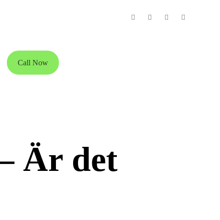
Call Now
— Är det