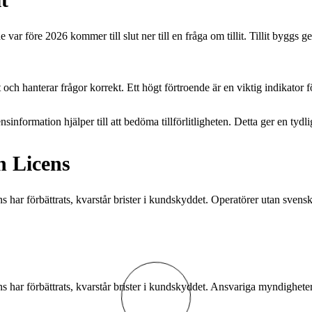
 var före 2026 kommer till slut ner till en fråga om tillit. Tillit bygg
och hanterar frågor korrekt. Ett högt förtroende är en viktig indikator f
sinformation hjälper till att bedöma tillförlitligheten. Detta ger en tydli
n Licens
ens har förbättrats, kvarstår brister i kundskyddet. Operatörer utan svens
ens har förbättrats, kvarstår brister i kundskyddet. Ansvariga myndighete