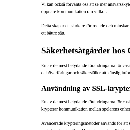
Vi kan också förvänta oss att se mer ansvarsskyld
öppnare kommunikation om villkor.
Detta skapar ett starkare förtroende och minskar
ett bättre sätt.
Säkerhetsåtgärder hos 
En av de mest betydande förändringarna för cas
dataöverföringar och säkerställer att känslig info
Användning av SSL-krypte
En av de mest betydande förändringarna för casi
krypterar kommunikation mellan spelarens enhet o
Avancerade krypteringsmetoder används för att sk