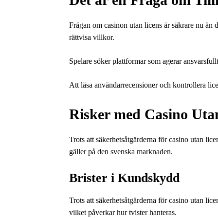
Frågan om casinon utan licens är säkrare nu än de
rättvisa villkor.
Spelare söker plattformar som agerar ansvarsfullt 
Att läsa användarrecensioner och kontrollera licen
Risker med Casino Uta
Trots att säkerhetsåtgärderna för casino utan lic
gäller på den svenska marknaden.
Brister i Kundskydd
Trots att säkerhetsåtgärderna för casino utan lic
vilket påverkar hur tvister hanteras.