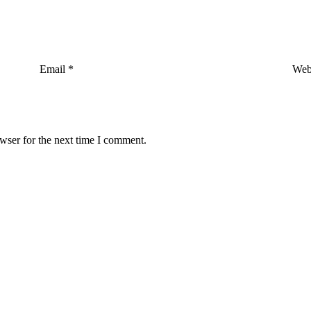
Email
*
Web
wser for the next time I comment.