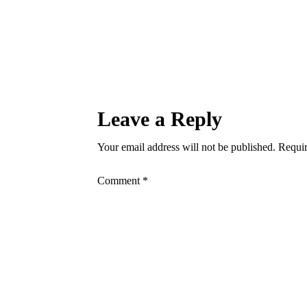
Leave a Reply
Your email address will not be published.
Requir
Comment
*