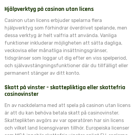
Hjälpverktyg på casinon utan licens
Casinon utan licens erbjuder spelarna flera
hjälpverktyg som förhindrar överdrivet spelande, men
dessa verktyg är helt valfria att använda. Vanliga
funktioner inkluderar möjligheten att sätta dagliga,
veckovisa eller månatliga insättningsgränser,
tidsgränser som loggar ut dig efter en viss spelperiod,
och självavstängningsfunktioner där du tillfälligt eller
permanent stänger av ditt konto.
Skatt på vinster – skattepliktiga eller skattefria
casinovinster
En av nackdelarna med att spela på casinon utan licens
är att du kan behöva betala skatt på casinovinster.
Skatteplikten avgörs av var operatören har sin licens
och vilket land licensgivaren tillhör. Europeiska licenser