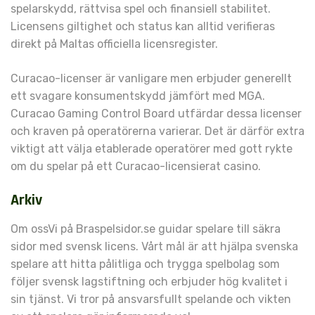
spelarskydd, rättvisa spel och finansiell stabilitet.
Licensens giltighet och status kan alltid verifieras
direkt på Maltas officiella licensregister.
Curacao-licenser är vanligare men erbjuder generellt
ett svagare konsumentskydd jämfört med MGA.
Curacao Gaming Control Board utfärdar dessa licenser
och kraven på operatörerna varierar. Det är därför extra
viktigt att välja etablerade operatörer med gott rykte
om du spelar på ett Curacao-licensierat casino.
Arkiv
Om ossVi på Braspelsidor.se guidar spelare till säkra
sidor med svensk licens. Vårt mål är att hjälpa svenska
spelare att hitta pålitliga och trygga spelbolag som
följer svensk lagstiftning och erbjuder hög kvalitet i
sin tjänst. Vi tror på ansvarsfullt spelande och vikten