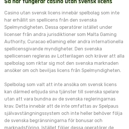
Så här fungerar casino utan svensk licens
Casino utan svensk licens innebär spelbolag som inte
har erhållit sin spellicens från den svenska
Spelmyndigheten. Dessa operatörer istället under
licenser från andra jurisdiktioner som Malta Gaming
Authority, Curacao eGaming eller andra internationella
spellicensgivande myndigheter. Den svenska
spellicensen regleras av Lotterilagen och kräver att alla
spelbolag som riktar sig mot den svenska marknaden
ansöker om och beviljas licens från Spelmyndigheten.
Spelbolag som valt att inte ansöka om svensk licens
kan därmed erbjuda sina tjänster till svenska spelare
utan att vara bundna av de svenska regleringarnas
krav. Detta innebär att de inte omfattas av Spelpaus
självavstängningssystem och inte heller behöver följa
de svenska begränsningarna för bonusar och
marknadsföring. Istället följer dessa operatörer de