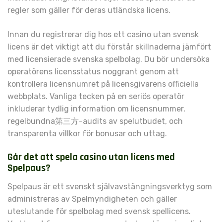
regler som gäller för deras utländska licens.
Innan du registrerar dig hos ett casino utan svensk
licens är det viktigt att du förstår skillnaderna jämfört
med licensierade svenska spelbolag. Du bör undersöka
operatörens licensstatus noggrant genom att
kontrollera licensnumret på licensgivarens officiella
webbplats. Vanliga tecken på en seriös operatör
inkluderar tydlig information om licensnummer,
regelbundna第三方-audits av spelutbudet, och
transparenta villkor för bonusar och uttag.
Går det att spela casino utan licens med
Spelpaus?
Spelpaus är ett svenskt självavstängningsverktyg som
administreras av Spelmyndigheten och gäller
uteslutande för spelbolag med svensk spellicens.