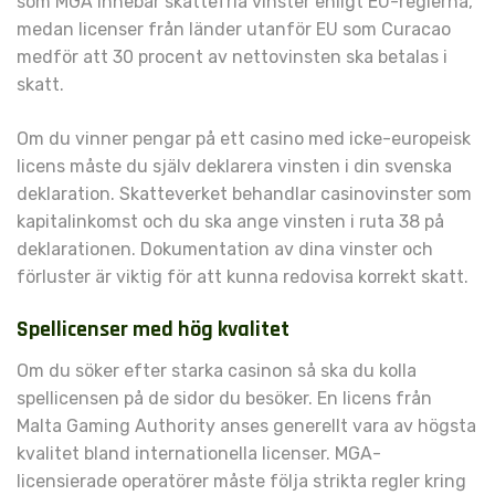
som MGA innebär skattefria vinster enligt EU-reglerna,
medan licenser från länder utanför EU som Curacao
medför att 30 procent av nettovinsten ska betalas i
skatt.
Om du vinner pengar på ett casino med icke-europeisk
licens måste du själv deklarera vinsten i din svenska
deklaration. Skatteverket behandlar casinovinster som
kapitalinkomst och du ska ange vinsten i ruta 38 på
deklarationen. Dokumentation av dina vinster och
förluster är viktig för att kunna redovisa korrekt skatt.
Spellicenser med hög kvalitet
Om du söker efter starka casinon så ska du kolla
spellicensen på de sidor du besöker. En licens från
Malta Gaming Authority anses generellt vara av högsta
kvalitet bland internationella licenser. MGA-
licensierade operatörer måste följa strikta regler kring