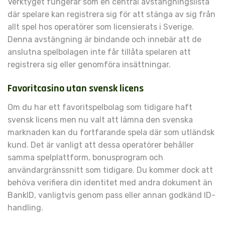
Verktyget fungerar som en central avstängningslista
där spelare kan registrera sig för att stänga av sig från
allt spel hos operatörer som licensierats i Sverige.
Denna avstängning är bindande och innebär att de
anslutna spelbolagen inte får tillåta spelaren att
registrera sig eller genomföra insättningar.
Favoritcasino utan svensk licens
Om du har ett favoritspelbolag som tidigare haft
svensk licens men nu valt att lämna den svenska
marknaden kan du fortfarande spela där som utländsk
kund. Det är vanligt att dessa operatörer behåller
samma spelplattform, bonusprogram och
användargränssnitt som tidigare. Du kommer dock att
behöva verifiera din identitet med andra dokument än
BankID, vanligtvis genom pass eller annan godkänd ID-
handling.