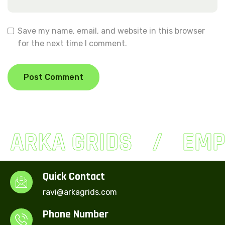
Save my name, email, and website in this browser
for the next time I comment.
ARKA GRIDS
EMP
Quick Contact
ravi@arkagrids.com
Phone Number