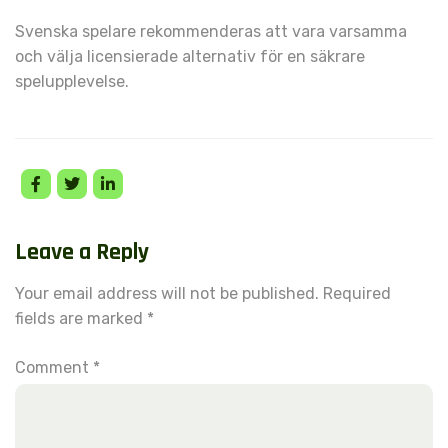
Svenska spelare rekommenderas att vara varsamma
och välja licensierade alternativ för en säkrare
spelupplevelse.
Leave a Reply
Your email address will not be published.
Required
fields are marked
*
Comment
*