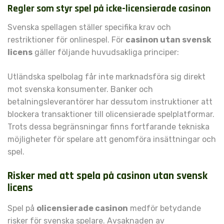
Regler som styr spel på icke-licensierade casinon
Svenska spellagen ställer specifika krav och
restriktioner för onlinespel. För
casinon utan svensk
licens
gäller följande huvudsakliga principer:
Utländska spelbolag får inte marknadsföra sig direkt
mot svenska konsumenter. Banker och
betalningsleverantörer har dessutom instruktioner att
blockera transaktioner till olicensierade spelplatformar.
Trots dessa begränsningar finns fortfarande tekniska
möjligheter för spelare att genomföra insättningar och
spel.
Risker med att spela på casinon utan svensk
licens
Spel på
olicensierade casinon
medför betydande
risker för svenska spelare. Avsaknaden av