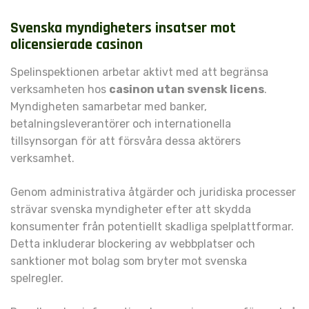
Svenska myndigheters insatser mot
olicensierade casinon
Spelinspektionen arbetar aktivt med att begränsa
verksamheten hos
casinon utan svensk licens
.
Myndigheten samarbetar med banker,
betalningsleverantörer och internationella
tillsynsorgan för att försvåra dessa aktörers
verksamhet.
Genom administrativa åtgärder och juridiska processer
strävar svenska myndigheter efter att skydda
konsumenter från potentiellt skadliga spelplattformar.
Detta inkluderar blockering av webbplatser och
sanktioner mot bolag som bryter mot svenska
spelregler.