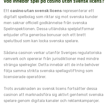
Vad innebär spel på casino utan svensk licens?
Ett
casino utan svensk licens
representerar ett
digitalt spelbolag som riktar sig mot svenska kunder
men saknar officiell godkännelse från svenska
Spelinspektionen. Dessa utländska spelplatformar
erbjuder ofta generösa bonusar och ett brett
spelutbud som kan locka svenska spelare.
Sådana casinon verkar utanför Sveriges regulatoriska
ramverk och opererar från jurisdiktioner med mindre
stränga spelregler. Detta innebär att de inte behöver
följa samma strikta svenska spellagstiftning som
licensierade operatörer.
Trots avsaknaden av svensk licens fortsätter dessa
casinon att marknadsföra sig aktivt gentemot svenska
spelare genom digitala kanaler och reklamkampanjer.