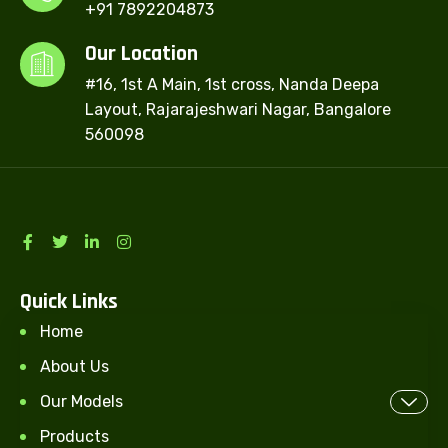
+91 7892204873
Our Location
#16, 1st A Main, 1st cross, Nanda Deepa
Layout, Rajarajeshwari Nagar, Bangalore
560098
Quick Links
Home
About Us
Our Models
Products